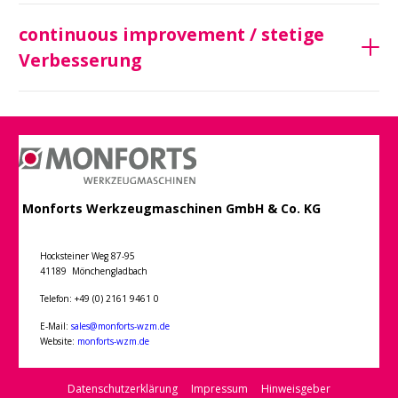
continuous improvement / stetige
Verbesserung
Monforts Werkzeugmaschinen GmbH & Co. KG
Hocksteiner Weg 87-95
41189 Mönchengladbach
Telefon: +49 (0) 2161 9461 0
E-Mail:
sales@monforts-wzm.de
Website:
monforts-wzm.de
Datenschutzerklärung
Impressum
Hinweisgeber