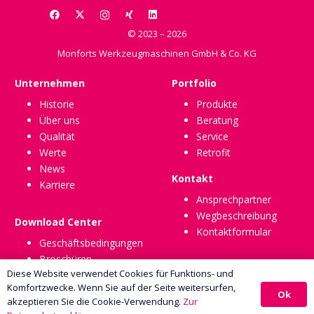
© 2023 – 2026
Monforts Werkzeugmaschinen GmbH & Co. KG
Unternehmen
Portfolio
Historie
Produkte
Über uns
Beratung
Qualität
Service
Werte
Retrofit
News
Kontakt
Karriere
Ansprechpartner
Wegbeschreibung
Download Center
Kontaktformular
Geschäftsbedingungen
Broschüren
Diese Website verwendet Cookies für Funktions- und
Komfortzwecke. Wenn Sie auf der Seite weitersurfen,
Ok
akzeptieren Sie die Cookie-Verwendung.
Zur