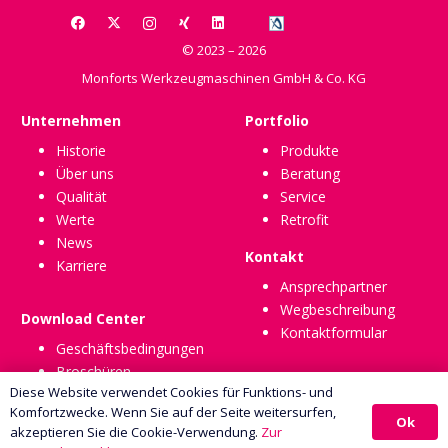
© 2023 – 2026
Monforts Werkzeugmaschinen GmbH & Co. KG
Unternehmen
Portfolio
Historie
Produkte
Über uns
Beratung
Qualität
Service
Werte
Retrofit
News
Kontakt
Karriere
Ansprechpartner
Wegbeschreibung
Download Center
Kontaktformular
Geschäftsbedingungen
Broschüren
Diese Website verwendet Cookies für Funktions- und
Komfortzwecke. Wenn Sie auf der Seite weitersurfen,
Ok
akzeptieren Sie die Cookie-Verwendung.
Zur