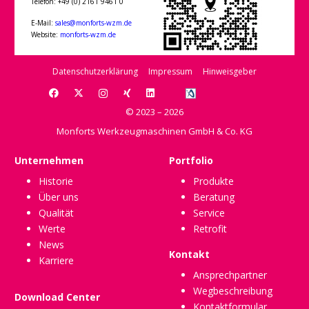
Telefon: +49 (0) 2161 9461 0
E-Mail:
sales@monforts-wzm.de
Website:
monforts-wzm.de
Datenschutzerklärung
Impressum
Hinweisgeber
© 2023 – 2026
Monforts Werkzeugmaschinen GmbH & Co. KG
Unternehmen
Portfolio
Historie
Produkte
Über uns
Beratung
Qualität
Service
Werte
Retrofit
News
Kontakt
Karriere
Ansprechpartner
Wegbeschreibung
Download Center
Kontaktformular