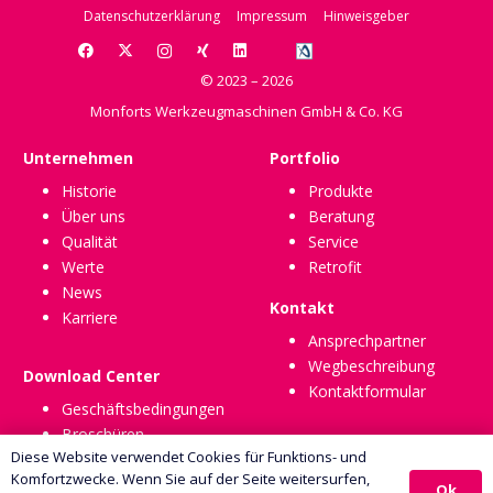
Datenschutzerklärung
Impressum
Hinweisgeber
© 2023 – 2026
Monforts Werkzeugmaschinen GmbH & Co. KG
Unternehmen
Portfolio
Historie
Produkte
Über uns
Beratung
Qualität
Service
Werte
Retrofit
News
Kontakt
Karriere
Ansprechpartner
Wegbeschreibung
Download Center
Kontaktformular
Geschäftsbedingungen
Broschüren
Diese Website verwendet Cookies für Funktions- und
Komfortzwecke. Wenn Sie auf der Seite weitersurfen,
Ok